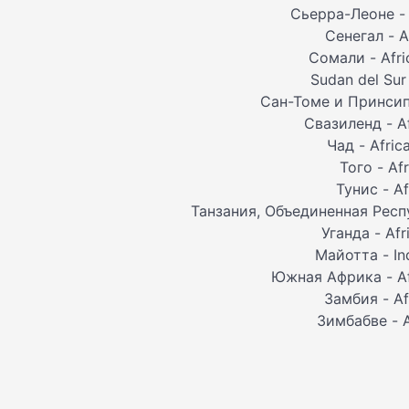
Сьерра-Леоне - 
Сенегал - A
Сомали - Afri
Sudan del Sur
Сан-Томе и Принсипи
Свазиленд - A
Чад - Afri
Того - Af
Тунис - A
Танзания, Объединенная Респу
Уганда - Af
Майотта - In
Южная Африка - Af
Замбия - Af
Зимбабве - A