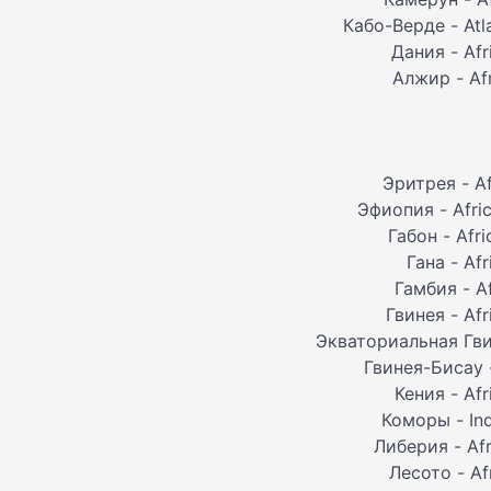
Кабо-Верде - Atl
Дания - Afr
Алжир - Af
Эритрея - A
Эфиопия - Afri
Габон - Afr
Гана - Af
Гамбия - A
Гвинея - Af
Экваториальная Гви
Гвинея-Бисау 
Кения - Af
Коморы - In
Либерия - Af
Лесото - Af