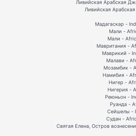
Ливийская Арабская Джам
Ливийская Арабская 
Мадагаскар - Ind
Мали - Afr
Мали - Afri
Мавритания - Af
Маврикий - In
Малави - Af
Мозамбик - A
Намибия - Afr
Нигер - Af
Нигерия - A
Реюньон - In
Руанда - A
Сейшелы - I
Судан - Afr
Святая Елена, Остров вознесения