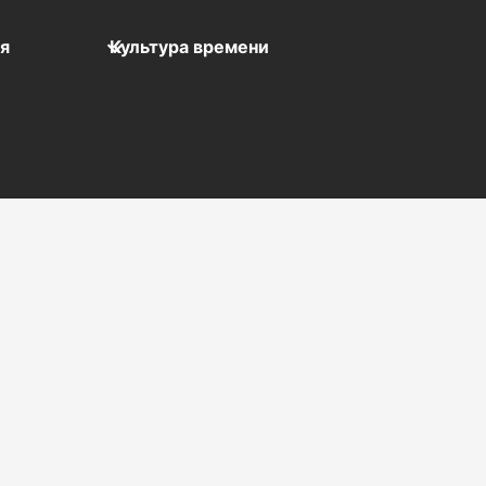
мя
Культура времени