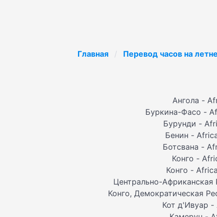
Главная
Перевод часов на летн
Ангола - Af
Буркина-Фасо - Af
Бурунди - Afr
Бенин - Afri
Ботсвана - Af
Конго - Afr
Конго - Afri
Центрально-Африканская Ре
Конго, Демократическая Респ
Кот д'Ивуар -
Камерун - A