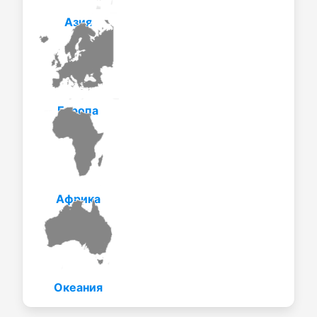
Азия
Европа
Африка
Океания