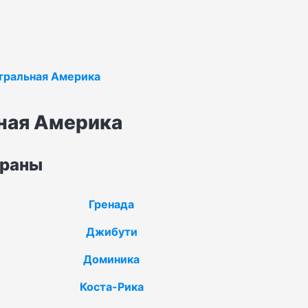
тральная Америка
ная Америка
траны
Гренада
Джибути
Доминика
Коста-Рика