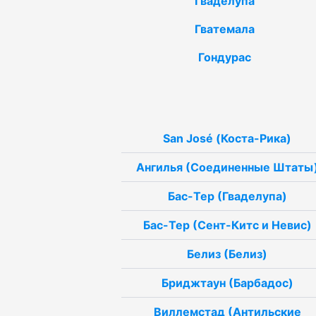
Гваделупа
Гватемала
Гондурас
San José (Коста-Рика)
Ангилья (Соединенные Штаты
Бас-Тер (Гваделупа)
Бас-Тер (Сент-Китс и Невис)
Белиз (Белиз)
Бриджтаун (Барбадос)
Виллемстад (Антильские