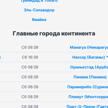
Тринидад и Тобаго
Эль-Сальвадор
Ямайка
Главные города континента
Сб 06:39
Манагуа (Никарагу
)
Сб 16:39
Нассау (Багамы) 
Сб 08:39
Ораньестад (Аруба
Сб 08:39
Панама (Панама)
Сб 06:39
Парамарибо (Сурин
Сб 08:39
Плимут (Монтсерра
Сб 08:39
Порт-О-Пренс (Гаити