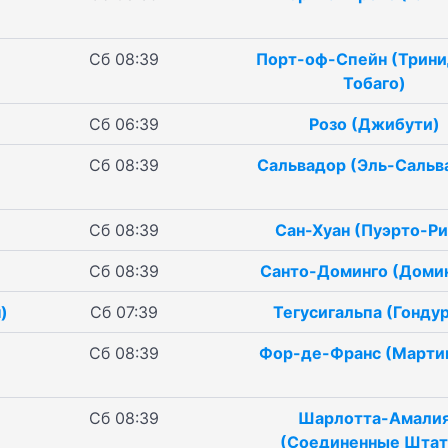
Сб 08:39
Порт-оф-Спейн (Трини
Тобаго)
Сб 06:39
Розо (Джибути)
Сб 08:39
Сальвадор (Эль-Сальв
Сб 08:39
Сан-Хуан (Пуэрто-Ри
Сб 08:39
Санто-Доминго (Доми
)
Сб 07:39
Тегусигальпа (Гонду
Сб 08:39
Фор-де-Франс (Марти
Сб 08:39
Шарлотта-Амали
(Соединенные Шта