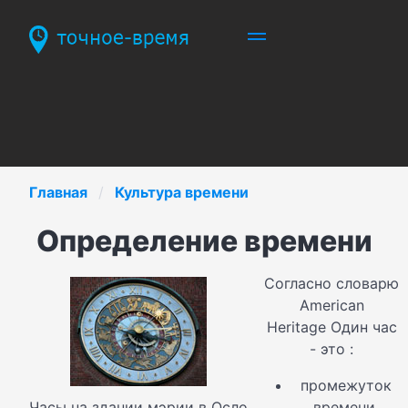
Главная
Культура времени
Определение времени
Согласно словарю
American
Heritage Один час
- это :
промежуток
Часы на здании мэрии в Осло
времени,