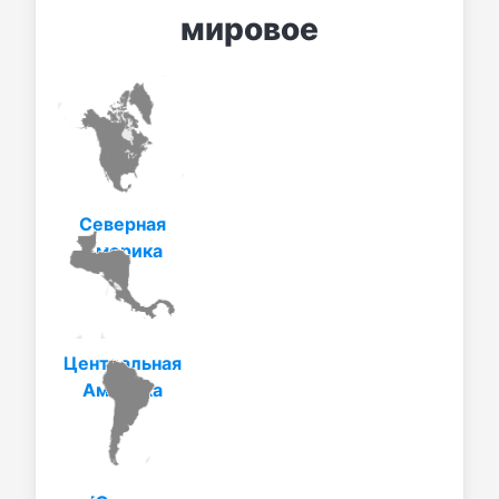
мировое
Северная
Америка
Центральная
Америка