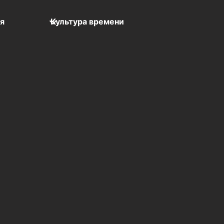
мя
Культура времени