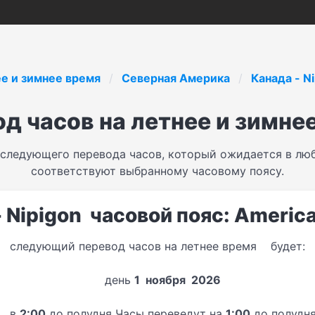
ее и зимнее время
Северная Америка
Канада - N
д часов на летнее и зимне
 следующего перевода часов, который ожидается в люб
соответствуют выбранному часовому поясу.
 Nipigon часовой пояс: Americ
следующий перевод часов на летнее время будет:
день
1 ноября 2026
в
2:00
до полудня Часы переведут на
1:00
до полудн