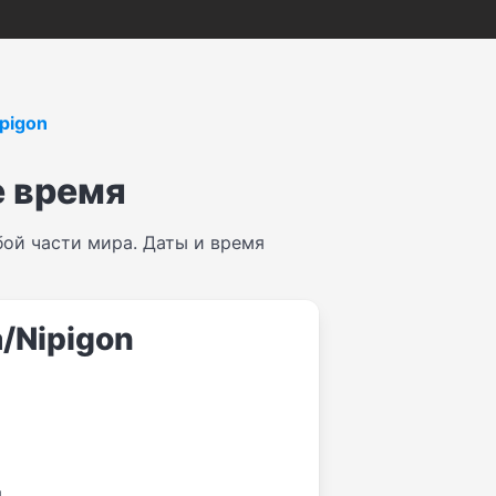
ipigon
е время
ой части мира. Даты и время
a/Nipigon
я