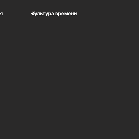
мя
Культура времени