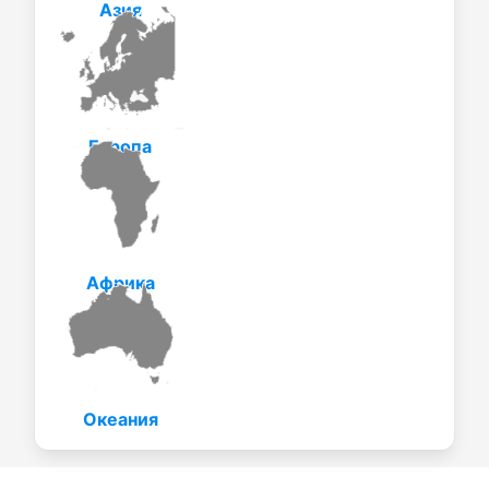
Азия
Европа
Африка
Океания