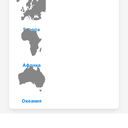
Европа
Африка
Океания