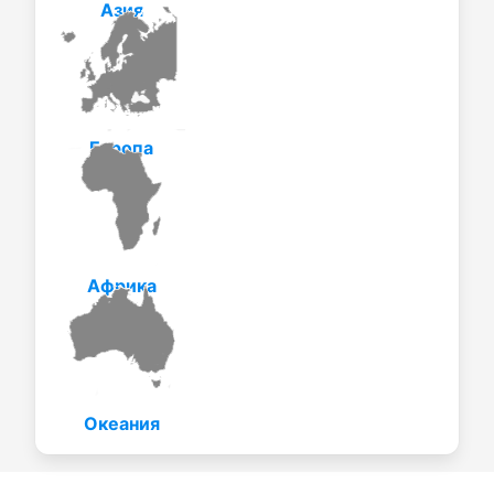
Азия
Европа
Африка
Океания