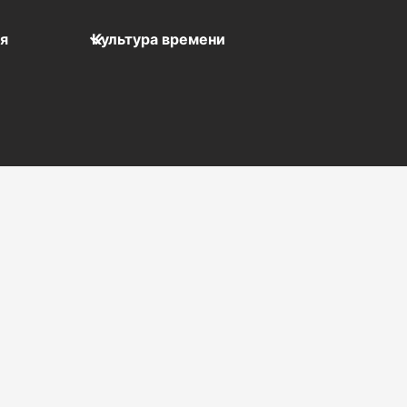
мя
Культура времени