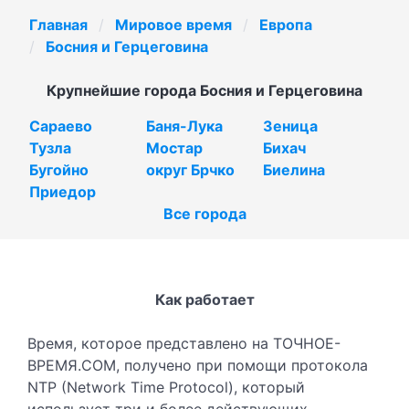
Главная
Мировое время
Европа
Босния и Герцеговина
Крупнейшие города Босния и Герцеговина
Сараево
Баня-Лука
Зеница
Тузла
Мостар
Бихач
Бугойно
округ Брчко
Биелина
Приедор
Все города
Как работает
Время, которое представлено на ТОЧНОЕ-
ВРЕМЯ.COM, получено при помощи протокола
NTP (Network Time Protocol), который
использует три и более действующих