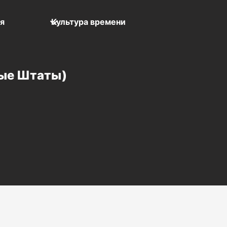
мя
Культура времени
ные Штаты)