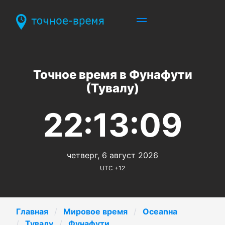
Точное время в Фунафути
(Тувалу)
22:13:09
четверг, 6 август 2026
UTC +12
Главная
Мировое время
Oceanнa
Тувалу
Фунафути