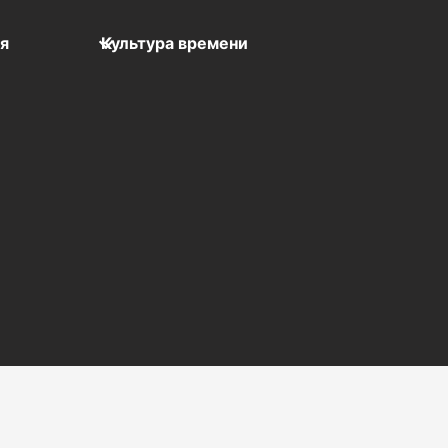
мя
Культура времени