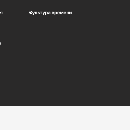
мя
Культура времени
)