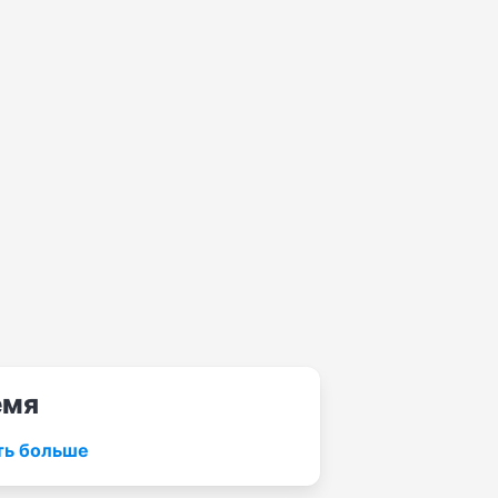
емя
ть больше