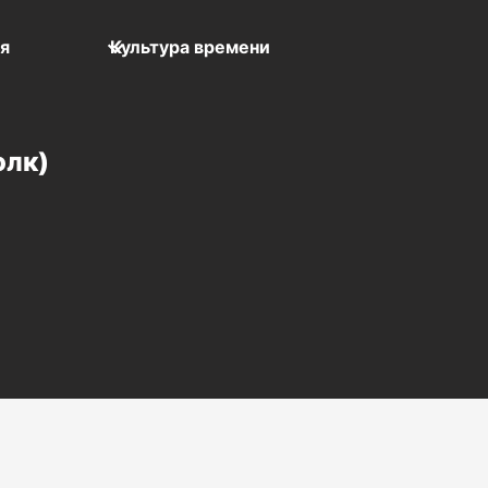
мя
Культура времени
олк)