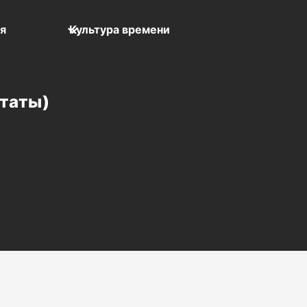
мя
Культура времени
Штаты)