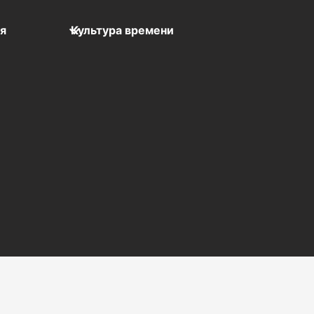
мя
Культура времени