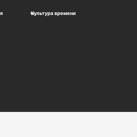
мя
Культура времени