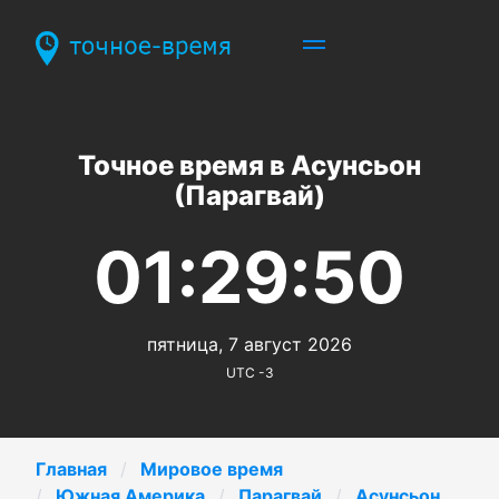
Точное время в Асунсьон
(Парагвай)
01:29:50
пятница, 7 август 2026
UTC -3
Главная
Мировое время
Южная Америка
Парагвай
Асунсьон