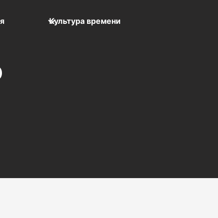
мя
Культура времени
)