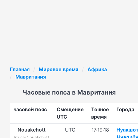
Главная
Мировое время
Африка
Мавритания
Часовые пояса в Мавритания
часовой пояс
Смещение
Точное
Города
UTC
время
Nouakchott
UTC
17:19:18
Нуакшо
Нуадиб
Africa/Nouakchott